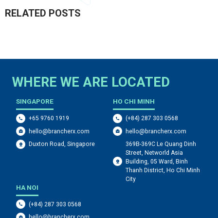
RELATED POSTS
WHERE WE ARE LOCATED
SINGAPORE
HO CHI MINH
+65 9760 1919
(+84) 287 303 0568
hello@brancherx.com
hello@brancherx.com
369B-369C Le Quang Dinh
Duxton Road, Singapore
Street, Networld Asia
Building, 05 Ward, Binh
Thanh District, Ho Chi Minh
City
HA NOI
(+84) 287 303 0568
hello@brancherx.com