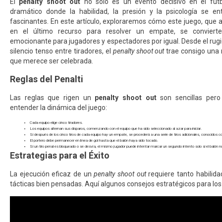
El
penalty shoot out
no solo es un evento decisivo en el fútb
dramático donde la habilidad, la presión y la psicología se e
fascinantes. En este artículo, exploraremos cómo este juego, que
en el último recurso para resolver un empate, se conviert
emocionante para jugadores y espectadores por igual. Desde el rugid
silencio tenso entre tiradores, el
penalty shoot out
trae consigo una
que merece ser celebrada.
Reglas del Penalti
Las reglas que rigen un
penalty shoot out
son sencillas pero
entender la dinámica del juego:
Cada equipo elige cinco tiradores.
Los equipos alternan sus disparos, comenzando con el equipo que ha sido seleccionado al azar para iniciar.
Si después de los cinco tiros de cada equipo hay un empate, se procederá a una serie de tiros adicionales, conocidos 
El portero debe permanecer en línea de gol hasta que el balón haya sido tocado.
Si un tiro penal es bloqueado o se desvía, el mismo jugador puede intentar marcar un segundo intento solo si el balón no 
Estrategias para el Éxito
La ejecución eficaz de un
penalty shoot out
requiere tanto habilida
tácticas bien pensadas. Aquí algunos consejos estratégicos para los 