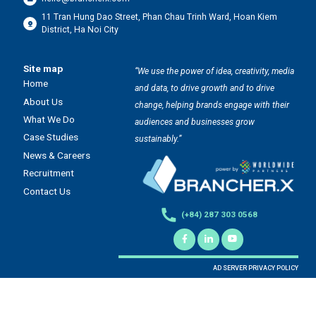
11 Tran Hung Dao Street, Phan Chau Trinh Ward, Hoan Kiem
District, Ha Noi City
Site map
“We use the power of idea, creativity, media
Home
and data, to drive growth and to drive
About Us
change, helping brands engage with their
What We Do
audiences and businesses grow
Case Studies
sustainably.”
News & Careers
Recruitment
Contact Us
(+84) 287 303 0568
AD SERVER PRIVACY POLICY