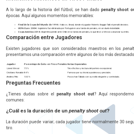
A lo largo de la historia del fútbol, se han dado
penalty shoot o
épocas. Aquí algunos momentos memorables:
Final de la Copa del Mundo de 1994:
Italia vs. Brasil, donde el jugador Roberto Baggio falló el penalti decisivo.
UEFA Euro 2004:
Inglaterra fue eliminada por Portugal en una tanda de penales, en un duelo inolvidable.
Copa América 2016:
Argentina perdió ante Chile en la tanda de penales, lo que llevó a Messi a anunciar su retiro.
Comparación entre Jugadores
Existen jugadores que son considerados maestros en los
penal
presentamos una comparación entre algunos de los más destacado
Jugador
Porcentaje de Éxito en Tiros Penales
Notas Especiales
Lionel Messi
75%
Tiro efectivo y lectura del portero excepcional.
Cristiano Ronaldo
84%
Famoso por su técnica poderosa y precisión.
Andrea Pirlo
100%
Pocos han fallado con su estilo elegante y controlado.
Preguntas Frecuentes
¿Tienes dudas sobre el
penalty shoot out
? Aquí respondemo
comunes:
¿Cuál es la duración de un
penalty shoot out
?
La duración puede variar; cada jugador tiene normalmente 30 segu
tiro.