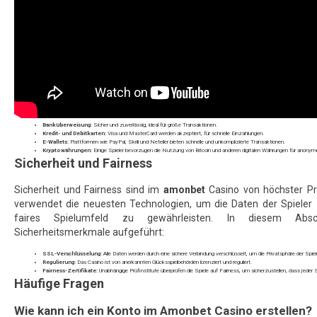
Banküberweisung:
Sicher und zuverlässig, ideal für große Transaktionen.
Kredit- und Debitkarten:
Visa und MasterCard werden akzeptiert, für schnelle Einzahlungen.
E-Wallets:
Plattformen wie PayPal, Skrill und Neteller bieten schnelle und unkomplizierte Transaktionen.
Kryptowährungen:
Einige Spieler bevorzugen die Nutzung von Bitcoin und anderen digitalen Währungen für anony
Sicherheit und Fairness
Sicherheit und Fairness sind im
amonbet
Casino von höchster Pri
verwendet die neuesten Technologien, um die Daten der Spieler
faires Spielumfeld zu gewährleisten. In diesem Absc
Sicherheitsmerkmale aufgeführt:
SSL-Verschlüsselung:
Alle Daten werden durch eine sichere Verbindung verschlüsselt, um die Privatsphäre der Spie
Regulierung:
Das Casino ist von anerkannten Glücksspielbehörden lizenziert und reguliert.
Fairness-Zertifikate:
Unabhängige Prüfinstitute überprüfen die Spiele auf Fairness, um sicherzustellen, dass jeder S
Häufige Fragen
Wie kann ich ein Konto im Amonbet Casino erstellen?