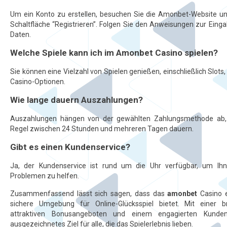
Um ein Konto zu erstellen, besuchen Sie die Amonbet-Website und
Schaltfläche “Registrieren”. Folgen Sie den Anweisungen zur Einga
Daten.
Welche Spiele kann ich im Amonbet Casino spielen?
Sie können eine Vielzahl von Spielen genießen, einschließlich Slots,
Casino-Optionen.
Wie lange dauern Auszahlungen?
Auszahlungen hängen von der gewählten Zahlungsmethode ab,
Regel zwischen 24 Stunden und mehreren Tagen dauern.
Gibt es einen Kundenservice?
Ja, der Kundenservice ist rund um die Uhr verfügbar, um Ih
Problemen zu helfen.
Zusammenfassend lässt sich sagen, dass das
amonbet
Casino 
sichere Umgebung für Online-Glücksspiel bietet. Mit einer br
attraktiven Bonusangeboten und einem engagierten Kunden
ausgezeichnetes Ziel für alle, die das Spielerlebnis lieben.