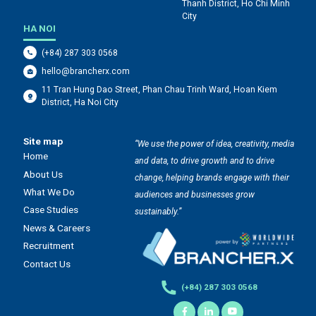
Thanh District, Ho Chi Minh
City
HA NOI
(+84) 287 303 0568
hello@brancherx.com
11 Tran Hung Dao Street, Phan Chau Trinh Ward, Hoan Kiem
District, Ha Noi City
Site map
“We use the power of idea, creativity, media
Home
and data, to drive growth and to drive
About Us
change, helping brands engage with their
What We Do
audiences and businesses grow
Case Studies
sustainably.”
News & Careers
Recruitment
Contact Us
(+84) 287 303 0568