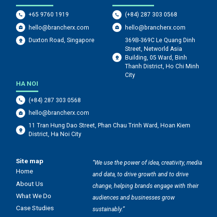
+65 9760 1919
(+84) 287 303 0568
hello@brancherx.com
hello@brancherx.com
369B-369C Le Quang Dinh
Duxton Road, Singapore
Street, Networld Asia
Building, 05 Ward, Binh
Thanh District, Ho Chi Minh
City
HA NOI
(+84) 287 303 0568
hello@brancherx.com
11 Tran Hung Dao Street, Phan Chau Trinh Ward, Hoan Kiem
District, Ha Noi City
Site map
“We use the power of idea, creativity, media
Home
and data, to drive growth and to drive
About Us
change, helping brands engage with their
What We Do
audiences and businesses grow
Case Studies
sustainably.”