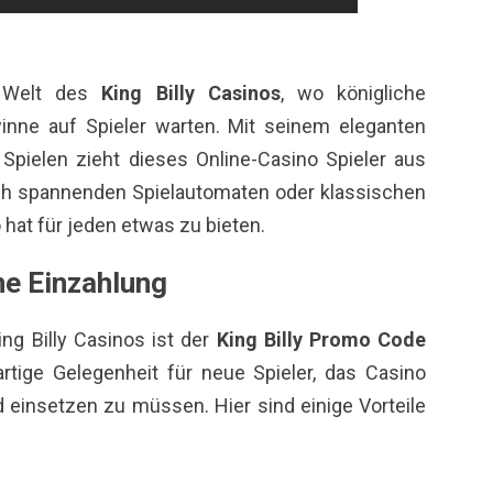
n Welt des
King Billy Casinos
, wo königliche
nne auf Spieler warten. Mit seinem eleganten
 Spielen zieht dieses Online-Casino Spieler aus
ach spannenden Spielautomaten oder klassischen
o hat für jeden etwas zu bieten.
ne Einzahlung
ing Billy Casinos ist der
King Billy Promo Code
artige Gelegenheit für neue Spieler, das Casino
 einsetzen zu müssen. Hier sind einige Vorteile