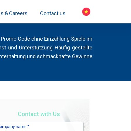
s & Careers
Contact us
ly Promo Code ohne Einzahlung Spiele im
nst und Unterstützung Häufig gestellte
e Unterhaltung und schmackhafte Gewinne
Contact with Us