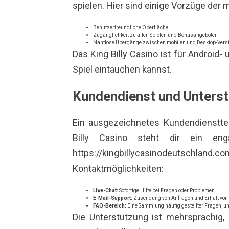
spielen. Hier sind einige Vorzüge der 
Benutzerfreundliche Oberfläche
Zugänglichkeit zu allen Spielen und Bonusangeboten
Nahtlose Übergänge zwischen mobilen und Desktop-Vers
Das King Billy Casino ist für Android-
Spiel eintauchen kannst.
Kundendienst und Unters
Ein ausgezeichnetes Kundendienstte
Billy Casino steht dir ein en
https://kingbillycasinodeutschland.co
Kontaktmöglichkeiten:
Live-Chat:
Sofortige Hilfe bei Fragen oder Problemen.
E-Mail-Support:
Zusendung von Anfragen und Erhalt von d
FAQ-Bereich:
Eine Sammlung häufig gestellter Fragen, um
Die Unterstützung ist mehrsprachig,