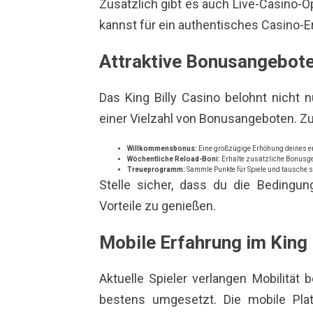
Zusätzlich gibt es auch Live-Casino-O
kannst für ein authentisches Casino-Er
Attraktive Bonusangebot
Das King Billy Casino belohnt nicht n
einer Vielzahl von Bonusangeboten. Z
Willkommensbonus:
Eine großzügige Erhöhung deines e
Wöchentliche Reload-Boni:
Erhalte zusätzliche Bonusge
Treueprogramm:
Sammle Punkte für Spiele und tausche s
Stelle sicher, dass du die Bedingu
Vorteile zu genießen.
Mobile Erfahrung im King 
Aktuelle Spieler verlangen Mobilität 
bestens umgesetzt. Die mobile Platt