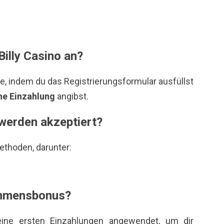
Billy Casino an?
e, indem du das Registrierungsformular ausfüllst
ne Einzahlung
angibst.
erden akzeptiert?
thoden, darunter:
kommensbonus?
ine ersten Einzahlungen angewendet, um dir