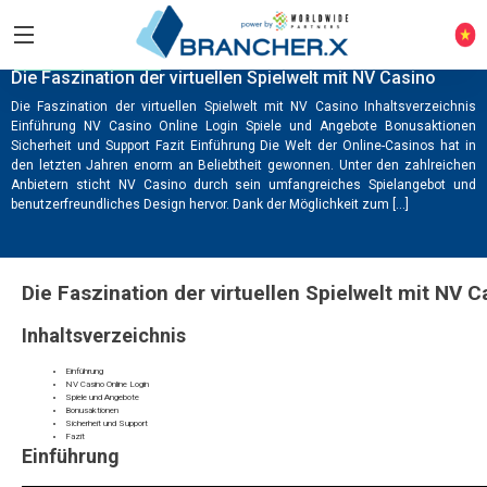
EVENTCRISIS.ORG
Die Faszination der virtuellen Spielwelt mit NV Casino
Die Faszination der virtuellen Spielwelt mit NV Casino Inhaltsverzeichnis
Einführung NV Casino Online Login Spiele und Angebote Bonusaktionen
Sicherheit und Support Fazit Einführung Die Welt der Online-Casinos hat in
den letzten Jahren enorm an Beliebtheit gewonnen. Unter den zahlreichen
Anbietern sticht NV Casino durch sein umfangreiches Spielangebot und
benutzerfreundliches Design hervor. Dank der Möglichkeit zum […]
Die Faszination der virtuellen Spielwelt mit NV C
Inhaltsverzeichnis
Einführung
NV Casino Online Login
Spiele und Angebote
Bonusaktionen
Sicherheit und Support
Fazit
Einführung