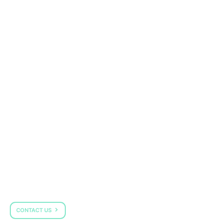
CONTACT US