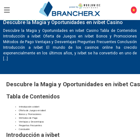
IVIBETESPANA.NET
Descubre la Magia y Oportunidades en ivibet Casino
Descubre la Magia y Oportunidades en ivibet Casino Tabla de Contenidos
Introducción a ivibet Oferta de Juegos en ivibet Bonos y Promociones
Métodos de Pago Ventajas y Desventajas Preguntas Frecuentes Conclusión
Introducción a ivibet El mundo de los casinos online ha crecido
exponencialmente en los últimos años, y ivibet se ha convertido en uno de
[…]
Descubre la Magia y Oportunidades en ivibet Cas
Tabla de Contenidos
Introducción a ivibet
Oferta de Juegos en ivibet
Bonos y Promociones
Métodos de Pago
Ventajas y Desventajas
Preguntas Frecuentes
Conclusión
Introducción a ivibet