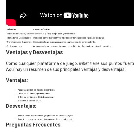
Método
Características
Tarjetas de Crédito/Débito
Uso común y fácil, aceptadas globalmente.
Monederos Electrónicos
Opciones como Neteller y Skrill ofrecen transacciones rápidas y seguras.
Transferencias Bancarias
Opción ideal para sumas mayores, aunque puede ser más lenta.
Criptomonedas
Algunas plataformas permiten pagos en Bitcoin, ofreciendo anonimato y rapidez.
Ventajas y Desventajas
Como cualquier plataforma de juego,
ivibet
tiene sus puntos fuert
Aquí hay un resumen de sus principales ventajas y desventajas:
Ventajas:
Amplia variedad de juegos disponibles.
Generosos bonos y promociones.
Interfaz amigable y fácil de navegar.
Soporte al cliente 24/7.
Desventajas:
Puede haber restricciones geográficas en ciertos juegos.
Los tiempos de procesamiento para retiros pueden variar.
Preguntas Frecuentes