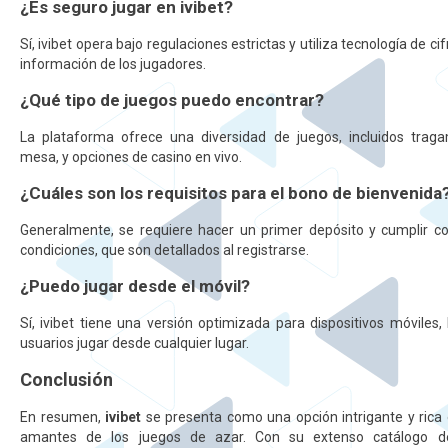
¿Es seguro jugar en ivibet?
Sí, ivibet opera bajo regulaciones estrictas y utiliza tecnología de ci
información de los jugadores.
¿Qué tipo de juegos puedo encontrar?
La plataforma ofrece una diversidad de juegos, incluidos trag
mesa, y opciones de casino en vivo.
¿Cuáles son los requisitos para el bono de bienvenida
Generalmente, se requiere hacer un primer depósito y cumplir co
condiciones, que son detallados al registrarse.
¿Puedo jugar desde el móvil?
Sí, ivibet tiene una versión optimizada para dispositivos móviles,
usuarios jugar desde cualquier lugar.
Conclusión
En resumen,
ivibet
se presenta como una opción intrigante y rica 
amantes de los juegos de azar. Con su extenso catálogo de 