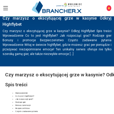
HIGHFLYBETPOLSKA.COM
Czy marzysz o ekscytującej grze w kasynie Odkryj
Highflybet
Czy marzysz o ekscytującej grze w kasynie? Odkryj Highflybet Spis treści
Wprowadzenie Co to jest Highflybet? Jak rozpocząć grać? Rodzaje gier
Bonusy i promocje Bezpieczeństwo Często zadawane pytania
Wprowadzenie Witaj w świecie highflybet, gdzie możesz grać per pieniądze i
przeżywać niezapomniane emocje! Ten unikalny serwis oferuje nie tylko
szeroką gamę gier, ale także niezwykłe emocje […]
Czy marzysz o ekscytującej grze w kasynie? Odk
Spis treści
Wprowadzenie
Co to jest Highflybet?
Jak rozpocząć grać?
Rodzaje gier
Bonusy i promocje
Bezpieczeństwo
Często zadawane pytania