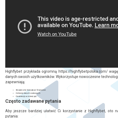
Highflybet przykłada ogromną
https://highflybetpolska.com/
wagę 
danych swoich użytkowników. Wykorzystuje nowoczesne technologi
zapewniają:
Bezpieczne transakcje finansowe
Ochronę danych osobowych
Gwarancję uczciwej gry
Często zadawane pytania
Aby jeszcze bardziej ułatwić Ci korzystanie z Highflybet, oto 
pytania: