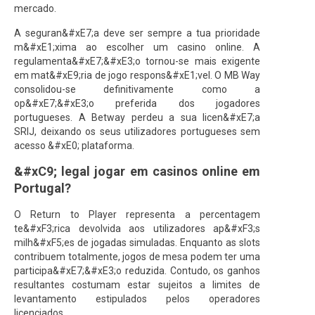
mercado.
A seguran&#xE7;a deve ser sempre a tua prioridade
m&#xE1;xima ao escolher um casino online. A
regulamenta&#xE7;&#xE3;o tornou-se mais exigente
em mat&#xE9;ria de jogo respons&#xE1;vel. O MB Way
consolidou-se definitivamente como a
op&#xE7;&#xE3;o preferida dos jogadores
portugueses. A Betway perdeu a sua licen&#xE7;a
SRIJ, deixando os seus utilizadores portugueses sem
acesso &#xE0; plataforma.
&#xC9; legal jogar em casinos online em
Portugal?
O Return to Player representa a percentagem
te&#xF3;rica devolvida aos utilizadores ap&#xF3;s
milh&#xF5;es de jogadas simuladas. Enquanto as slots
contribuem totalmente, jogos de mesa podem ter uma
participa&#xE7;&#xE3;o reduzida. Contudo, os ganhos
resultantes costumam estar sujeitos a limites de
levantamento estipulados pelos operadores
licenciados.