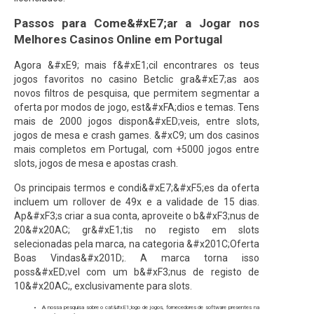
Passos para Come&#xE7;ar a Jogar nos
Melhores Casinos Online em Portugal
Agora &#xE9; mais f&#xE1;cil encontrares os teus
jogos favoritos no casino Betclic gra&#xE7;as aos
novos filtros de pesquisa, que permitem segmentar a
oferta por modos de jogo, est&#xFA;dios e temas. Tens
mais de 2000 jogos dispon&#xED;veis, entre slots,
jogos de mesa e crash games. &#xC9; um dos casinos
mais completos em Portugal, com +5000 jogos entre
slots, jogos de mesa e apostas crash.
Os principais termos e condi&#xE7;&#xF5;es da oferta
incluem um rollover de 49x e a validade de 15 dias.
Ap&#xF3;s criar a sua conta, aproveite o b&#xF3;nus de
20&#x20AC; gr&#xE1;tis no registo em slots
selecionadas pela marca, na categoria &#x201C;Oferta
Boas Vindas&#x201D;. A marca torna isso
poss&#xED;vel com um b&#xF3;nus de registo de
10&#x20AC;, exclusivamente para slots.
A nossa pesquisa sobre o cat&#xE1;logo de jogos, fornecedores de software presentes na