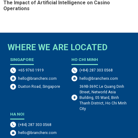
The Impact of Artificial Intelligence on Casino
T
Operations
D
WHERE WE ARE LOCATED
SINGAPORE
HO CHI MINH
+65 9760 1919
(+84) 287 303 0568
hello@brancherx.com
hello@brancherx.com
369B-369C Le Quang Dinh
Duxton Road, Singapore
Street, Networld Asia
Building, 05 Ward, Binh
Thanh District, Ho Chi Minh
City
HA NOI
(+84) 287 303 0568
hello@brancherx.com