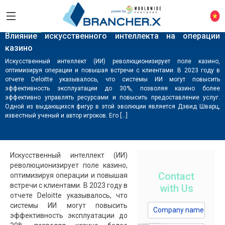
CASINO2
Влияние искусственного интеллекта на операции
казино
Искусственный интеллект (ИИ) революционизирует поле казино,
оптимизируя операции и повышая встречи с клиентами. В 2023 году в
отчете Deloitte указывалось, что системы ИИ могут повысить
эффективность эксплуатации до 30%, позволяя казино более
эффективно управлять ресурсами и повысить предоставление услуг.
Одной из выдающихся фигур в этой эволюции является Дэвид Шварц,
известный ученый и автор игроков. Его […]
Искусственный интеллект (ИИ)
революционизирует поле казино,
Contact
оптимизируя операции и повышая
встречи с клиентами. В 2023 году в
with Us
отчете Deloitte указывалось, что
системы ИИ могут повысить
эффективность эксплуатации до