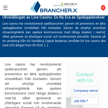
CASINO
Utvecklingen av Live Casino: En Ny Era av Spelupplevelser
Live casino har revolutionerat spelbranschen genom att presentera en äkta
spelupplevelse omedelbart från bostaden. Genom att utnyttja utvecklad
streamingteknik kan spelare kommunicera med riktiga dealers i real-tid,
vilket genererar en ytterligare social och involverande atmosfär. Baserat på
en utredning från H2 Gambling Capital beräknas området för live casino öka
med 25% årligen fram till 2026. […]
Live casino har revolutionerat
spelbranschen genom att
Contact
presentera en äkta spelupplevelse
omedelbart från bostaden. Genom
with Us
att utnyttja utvecklad
streamingteknik kan spelare
kommunicera med riktiga dealers i
real-tid, vilket genererar en
ytterligare social och involverande
atmosfär. Baserat på en utredning