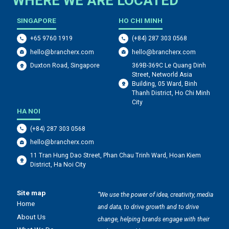
WHERE WE ARE LOCATED
SINGAPORE
HO CHI MINH
+65 9760 1919
(+84) 287 303 0568
hello@brancherx.com
hello@brancherx.com
369B-369C Le Quang Dinh
Duxton Road, Singapore
Street, Networld Asia
Building, 05 Ward, Binh
Thanh District, Ho Chi Minh
City
HA NOI
(+84) 287 303 0568
hello@brancherx.com
11 Tran Hung Dao Street, Phan Chau Trinh Ward, Hoan Kiem
District, Ha Noi City
Site map
“We use the power of idea, creativity, media
Home
and data, to drive growth and to drive
About Us
change, helping brands engage with their