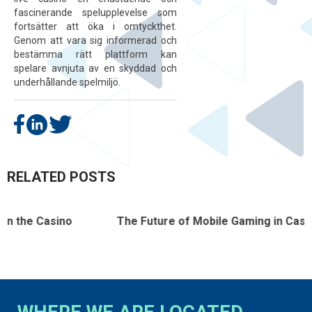
fascinerande spelupplevelse som
fortsätter att öka i omtyckthet.
Genom att vara sig informerad och
bestämma rätt plattform kan
spelare avnjuta av en skyddad och
underhållande spelmiljö.
RELATED POSTS
The Future of Mobile Gaming in Casinos