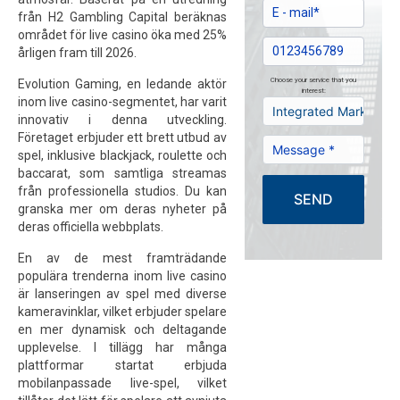
från H2 Gambling Capital beräknas
området för live casino öka med 25%
årligen fram till 2026.
Choose your service that you
Evolution Gaming, en ledande aktör
interest:
inom live casino-segmentet, har varit
innovativ i denna utveckling.
Företaget erbjuder ett brett utbud av
spel, inklusive blackjack, roulette och
baccarat, som samtliga streamas
från professionella studios. Du kan
SEND
granska mer om deras nyheter på
deras
officiella webbplats
.
En av de mest framträdande
populära trenderna inom live casino
är lanseringen av spel med diverse
kameravinklar, vilket erbjuder spelare
en mer dynamisk och deltagande
upplevelse. I tillägg har många
plattformar startat erbjuda
mobilanpassade live-spel, vilket