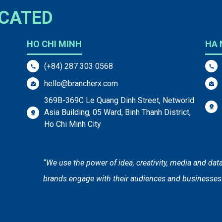
OCATED
HO CHI MINH
HA 
(+84) 287 303 0568
hello@brancherx.com
369B-369C Le Quang Dinh Street, Networld
Asia Building, 05 Ward, Binh Thanh District,
Ho Chi Minh City
“We use the power of idea, creativity, media and dat
brands engage with their audiences and businesses 