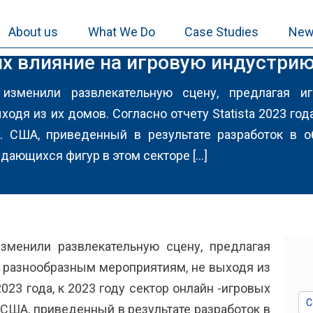
About us
What We Do
Case Studies
New
 их влияние на игровую индустри
изменили развлекательную сцену, предлагая и
дя из их домов. Согласно отчету Statista 2023 года
л. США, приведенный в результате разработок в 
дающихся фигур в этом секторе […]
зменили развлекательную сцену, предлагая
 разнообразным мероприятиям, не выходя из
2023 года, к 2023 году сектор онлайн -игровых
. США, приведенный в результате разработок в