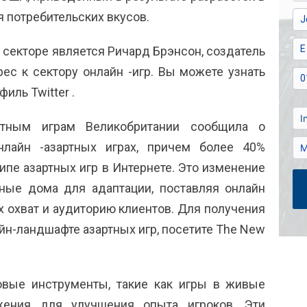
 потребительских вкусов.
секторе является Ричард Брэнсон, создатель
ерес к сектору онлайн -игр. Вы можете узнать
филь Twitter
.
тным играм Великобритании сообщила о
нлайн -азартных играх, причем более 40%
типе азартных игр в Интернете. Это изменение
ные дома для адаптации, поставляя онлайн
 охват и аудиторию клиентов. Для получения
йн-ландшафте азартных игр, посетите
The New
овые инструменты, такие как игры в живые
ения для улучшения опыта игроков. Эти