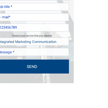
Choose your service that you interest:
SEND