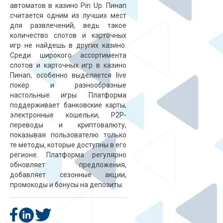
автоматов в казино Pin Up. Пинап
считается одним из лучших мест
для развлечений, ведь такое
количество слотов и карточных
игр не найдешь в других казино.
Среди широкого ассортимента
слотов и карточных игр в казино
Пинап, особенно выделяется live
покер и разнообразные
настольные игры. Платформа
поддерживает банковские карты,
электронные кошельки, P2P-
переводы и криптовалюту,
показывая пользователю только
те методы, которые доступны в его
регионе. Платформа регулярно
обновляет предложения,
добавляет сезонные акции,
промокоды и бонусы на депозиты.