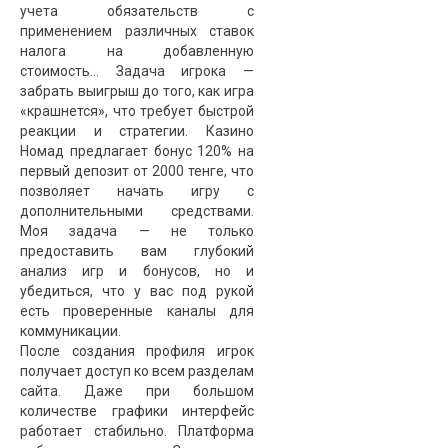
учета обязательств с
применением различных ставок
налога на добавленную
стоимость… Задача игрока —
забрать выигрыш до того, как игра
«крашнется», что требует быстрой
реакции и стратегии. Казино
Номад предлагает бонус 120% на
первый депозит от 2000 тенге, что
позволяет начать игру с
дополнительными средствами.
Моя задача — не только
предоставить вам глубокий
анализ игр и бонусов, но и
убедиться, что у вас под рукой
есть проверенные каналы для
коммуникации.
После создания профиля игрок
получает доступ ко всем разделам
сайта. Даже при большом
количестве графики интерфейс
работает стабильно. Платформа