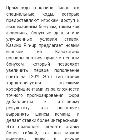
Промокоды в казино Пинап это
специальные коды, которые
предоставляют игрокам доступ к
эксклюзивным бонусам, таким как
фриспины, бонусные деньги или
улучшенные условия ставок.
Казино Pin-up предлагает новым
игрокам из Казахстана
воспользоваться приветственным
бонусом, который позволяет
увеличить первое пополнение
счета на 120%. Этот тип ставок
характеризуется высокими
коэффициентами из-за сложности
точного прогнозирования. Фора
добавляется к итоговому
результату, что позволяет
выровнять шансы команд и
делает ставки более интересными.
Это позволяет сделать ставку
более гибкой, так как можно
выиграть даже в случае