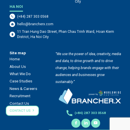
City
HA NOI
(+84) 287 303 0568
hello@brancherx.com
11 Tran Hung Dao Street, Phan Chau Trinh Ward, Hoan Kiem
District, Ha Noi City
Site map
“We use the power of idea, creativity, media
Home
and data, to drive growth and to drive
About Us
change, helping brands engage with their
What We Do
audiences and businesses grow
Case Studies
sustainably.”
News & Careers
Recruitment
Contact Us
CONTACT US
(+84) 287 303 0568