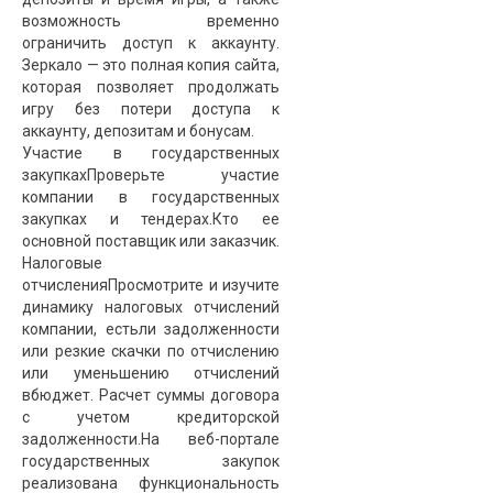
возможность временно
ограничить доступ к аккаунту.
Зеркало — это полная копия сайта,
которая позволяет продолжать
игру без потери доступа к
аккаунту, депозитам и бонусам.
Участие в государственных
закупкахПроверьте участие
компании в государственных
закупках и тендерах.Кто ее
основной поставщик или заказчик.
Налоговые
отчисленияПросмотрите и изучите
динамику налоговых отчислений
компании, естьли задолженности
или резкие скачки по отчислению
или уменьшению отчислений
вбюджет. Расчет суммы договора
с учетом кредиторской
задолженности.На веб-портале
государственных закупок
реализована функциональность