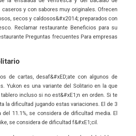
 de la ensalada de ventresca y del bacalao de
 caseros y con sabores muy originales. Ofrecen
osos, secos y caldosos&#x2014; preparados con
esco. Reclamar restaurante Beneficios para su
Restaurante Preguntas frecuentes Para empresas
litario
os de cartas, desaf&#xED;ate con algunos de
s. Yukon es una variante del Solitario en la que
ablero incluso si no est&#xE1;n en orden. Si te
a la dificultad jugando estas variaciones. El de 3
a del 11.1%, se considera de dificultad media. El
dike, se considera de dificultad f&#xE1;cil.