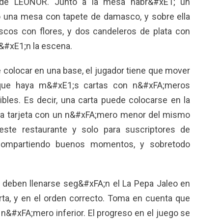
 de LEONOR. Junto a la mesa habr&#xE1; un
o una mesa con tapete de damasco, y sobre ella
scos con flores, y dos candeleros de plata con
&#xE1;n la escena.
e colocar en una base, el jugador tiene que mover
a que haya m&#xE1;s cartas con n&#xFA;meros
les. Es decir, una carta puede colocarse en la
na tarjeta con un n&#xFA;mero menor del mismo
este restaurante y solo para suscriptores de
compartiendo buenos momentos, y sobretodo
las deben llenarse seg&#xFA;n el
La Pepa Jaleo en
rta, y en el orden correcto. Toma en cuenta que
n n&#xFA;mero inferior. El progreso en el juego se