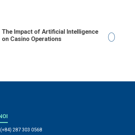
he Impact of Artificial Intelligence
The Rise 
n Casino Operations
Casino In
NOI
(+84) 287 303 0568