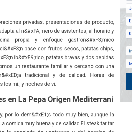
braciones privadas, presentaciones de producto,
dapta al n&#xFA;mero de asistentes, al horario y
cina propia y enfoque gastron&#xF3;mico
ci&#xF3;n base con frutos secos, patatas chips,
F3;n ib&#xE9;rico, patatas bravas y dos bebidas
omos un restaurante familiar y cercano con una
&#xED;a tradicional y de calidad. Horas de
los mi., y noches de vi.
es en La Pepa Origen Mediterrani
ay, por lo dem&#xE1;s todo muy bien, aunque la
a comida muy buena y de calidad El steak tar tar