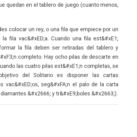
ue quedan en el tablero de juego (cuanto menos,
des colocar un rey, o una fila que empiece por un
 la fila vac&#xED;a. Cuando una fila est&#xE1;
formar la fila deben ser retiradas del tablero y
#xF3;n completo. Hay ocho pilas de descarte en
. Cuando las cuatro pilas est&#xE1;n completas, se
objetivo del Solitario es disponer las cartas
s vac&#xED;os, seg&#xFA;n el palo de la carta
 diamantes &#x2666; y tr&#xE9;boles &#x2663;).