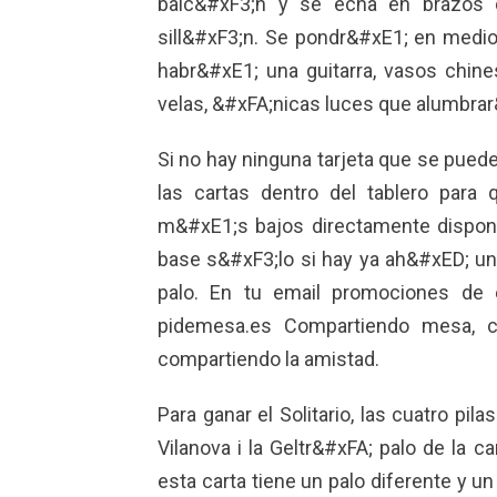
balc&#xF3;n y se echa en brazos
sill&#xF3;n. Se pondr&#xE1; en medi
habr&#xE1; una guitarra, vasos chine
velas, &#xFA;nicas luces que alumbrar
Si no hay ninguna tarjeta que se pued
las cartas dentro del tablero par
m&#xE1;s bajos directamente disponib
base s&#xF3;lo si hay ya ah&#xED; u
palo. En tu email promociones de 
pidemesa.es Compartiendo mesa, 
compartiendo la amistad.
Para ganar el Solitario, las cuatro pi
Vilanova i la Geltr&#xFA;
palo de la ca
esta carta tiene un palo diferente y u