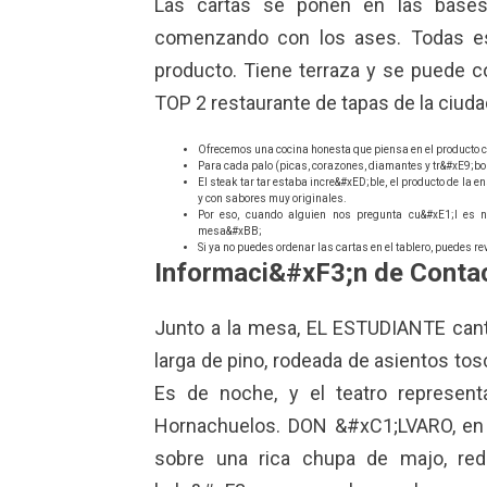
Las cartas se ponen en las bases 
comenzando con los ases. Todas es
producto. Tiene terraza y se puede c
TOP 2 restaurante de tapas de la ciudad
Ofrecemos una cocina honesta que piensa en el producto c
Para cada palo (picas, corazones, diamantes y tr&#xE9;bol
El steak tar tar estaba incre&#xED;ble, el producto de la
y con sabores muy originales.
Por eso, cuando alguien nos pregunta cu&#xE1;l es 
mesa&#xBB;
Si ya no puedes ordenar las cartas en el tablero, puedes re
Informaci&#xF3;n de Conta
Junto a la mesa, EL ESTUDIANTE canta
larga de pino, rodeada de asientos to
Es de noche, y el teatro represen
Hornachuelos. DON &#xC1;LVARO, en 
sobre una rica chupa de majo, redec