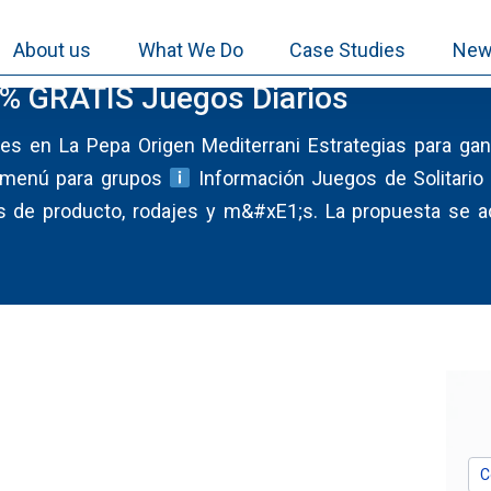
About us
What We Do
Case Studies
New
 GRATIS Juegos Diarios
es en La Pepa Origen Mediterrani Estrategias para gana
o menú para grupos
Información Juegos de Solitario 
s de producto, rodajes y m&#xE1;s. La propuesta se a