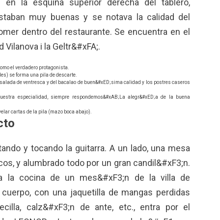
en la esquina superior derecha del tablero,
taban muy buenas y se notava la calidad del
omer dentro del restaurante. Se encuentra en el
 Vilanova i la Geltr&#xFA;.
omo el verdadero protagonista.
es) se forma una pila de descarte.
 ensalada de ventresca y del bacalao de buen&#xED;sima calidad y los postres caseros
nuestra especialidad, siempre respondemos&#xAB;La alegr&#xED;a de la buena
velar cartas de la pila (mazo boca abajo).
cto
ndo y tocando la guitarra. A un lado, una mesa
scos, y alumbrado todo por un gran candil&#xF3;n.
ta la cocina de un mes&#xF3;n de la villa de
cuerpo, con una jaquetilla de mangas perdidas
illa, calz&#xF3;n de ante, etc., entra por el