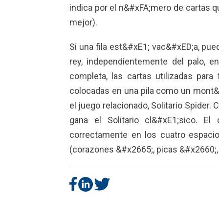
indica por el n&#xFA;mero de cartas q
mejor).
Si una fila est&#xE1; vac&#xED;a, pue
rey, independientemente del palo, en
completa, las cartas utilizadas para 
colocadas en una pila como un mont&
el juego relacionado, Solitario Spider
gana el Solitario cl&#xE1;sico. El 
correctamente en los cuatro espacio
(corazones &#x2665;, picas &#x2660;,