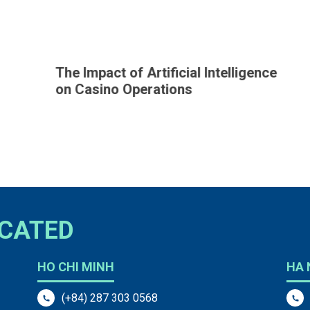
The Impact of Artificial Intelligence
T
on Casino Operations
o
OCATED
HO CHI MINH
HA 
(+84) 287 303 0568