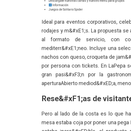
Descárgate nuestras cartas y nuestro menú para grupos
Información
Juegos de Solitario Spider
Ideal para eventos corporativos, cele
rodajes y m&#xE1;s. La propuesta se a
al formato de servicio, con co
mediterr&#xE1;neo. Incluye una selec
nachos con queso, croqueta de jam&#x
por persona con tickets. En LaPepa s
gran pasi&#xF3;n por la gastronom
aperturaAbierto mediod&#xED;a, menos 
Rese&#xF1;as de visitant
Pero al lado de la costa es lo que h
mesa estaba coja por poner una pega L