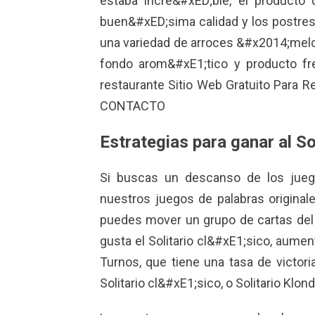
estaba incre&#xED;ble, el producto
buen&#xED;sima calidad y los postres
una variedad de arroces &#x2014;mel
fondo arom&#xE1;tico y producto fr
restaurante Sitio Web Gratuito Para 
CONTACTO
Estrategias para ganar al So
Si buscas un descanso de los jueg
nuestros juegos de palabras originale
puedes mover un grupo de cartas del t
gusta el Solitario cl&#xE1;sico, aument
Turnos, que tiene una tasa de victori
Solitario cl&#xE1;sico, o Solitario Klon