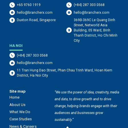
+65 9760 1919
(+84) 287 303 0568
hello@brancherx.com
hello@brancherx.com
369B-369C Le Quang Dinh
Duxton Road, Singapore
Street, Networld Asia
Building, 05 Ward, Binh
Thanh District, Ho Chi Minh
City
HA NOI
(+84) 287 303 0568
hello@brancherx.com
11 Tran Hung Dao Street, Phan Chau Trinh Ward, Hoan Kiem
District, Ha Noi City
Site map
“We use the power of idea, creativity, media
Home
and data, to drive growth and to drive
About Us
change, helping brands engage with their
What We Do
audiences and businesses grow
Case Studies
sustainably.”
News & Careers