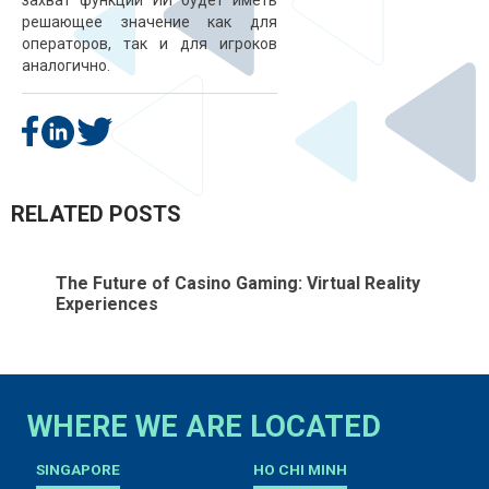
захват функции ИИ будет иметь
решающее значение как для
операторов, так и для игроков
аналогично.
RELATED POSTS
The Future of Casino Gaming: Virtual Reality
T
Experiences
O
WHERE WE ARE LOCATED
SINGAPORE
HO CHI MINH