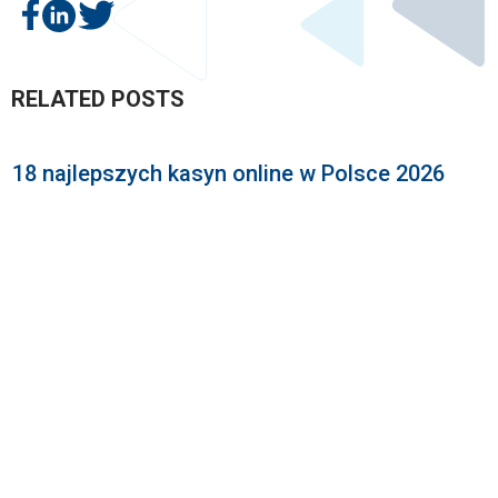
RELATED POSTS
18 najlepszych kasyn online w Polsce 2026
P